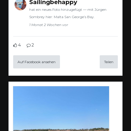
Sailingbehappy
hat ein neues Foto hinzugefügt — mit Jürgen
Sombrey hier: Malta San George’s Bay.
1 Monat 2 Wochen vor
4
2
Auf Facebook ansehen
Teilen