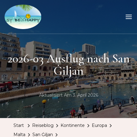
Sailing Be Happy
ein Traum wird wahr
2026-03 Ausflug nach San
Ġiljan
Aktualisiert Am
3. April 2026
Start
Reiseblog
Kontinente
Europa
Malta
San Ġiljan