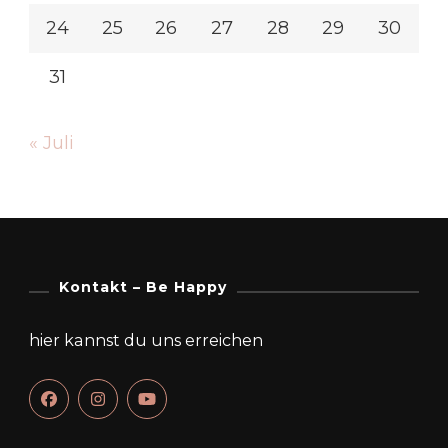
24
25
26
27
28
29
30
31
« Juli
Kontakt – Be Happy
hier kannst du uns erreichen