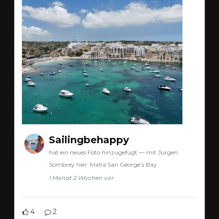
Sailingbehappy
hat ein neues Foto hinzugefügt — mit Jürgen
Sombrey hier: Malta San George’s Bay.
1 Monat 2 Wochen vor
4
2