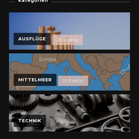
Kategorien
AUSFLÜGE
29 Post(s)
MITTELMEER
10 Post(s)
TECHNIK