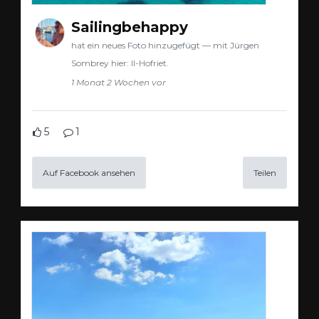
Sailingbehappy
hat ein neues Foto hinzugefügt — mit Jürgen
Sombrey hier: Il-Hofriet.
1 Monat 2 Wochen vor
5
1
Auf Facebook ansehen
Teilen