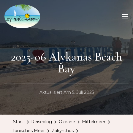
Sailing Be Happy
ein Traum wird wahr
2025-06 Alykanas Beach
Bay
Aktualisiert Am
5. Juli 2025
Start
Reiseblog
Ozeane
Mittelmeer
Ionisches Meer
Zakynthos