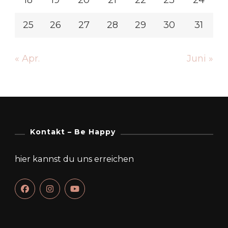
25
26
27
28
29
30
31
« Apr.
Juni »
Kontakt – Be Happy
hier kannst du uns erreichen