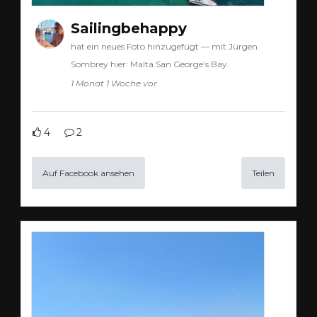
Sailingbehappy
hat ein neues Foto hinzugefügt — mit Jürgen
Sombrey hier: Malta San George’s Bay.
1 Monat 1 Woche vor
4
2
Auf Facebook ansehen
Teilen