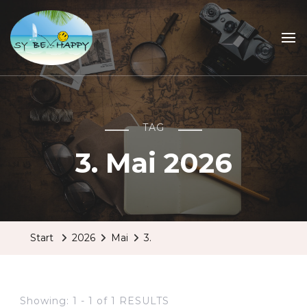
Sailing Be Happy
ein Traum wird wahr
TAG
3. Mai 2026
Start
2026
Mai
3.
Showing: 1 - 1 of 1 RESULTS