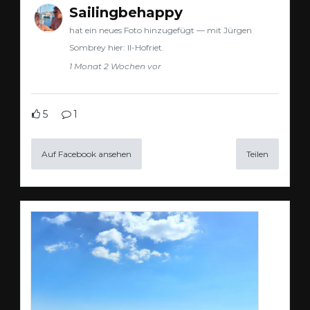
Sailingbehappy
hat ein neues Foto hinzugefügt — mit Jürgen
Sombrey hier: Il-Hofriet.
1 Monat 2 Wochen vor
5
1
Auf Facebook ansehen
Teilen