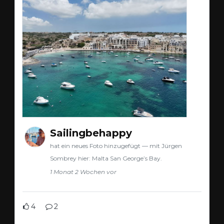
Sailingbehappy
hat ein neues Foto hinzugefügt — mit Jürgen
Sombrey hier: Malta San George’s Bay.
1 Monat 2 Wochen vor
4
2