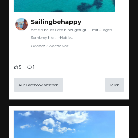
Sailingbehappy
hat ein neues Foto hinzugefügt — mit Jürgen
Sombrey hier: Il-Hofriet.
1 Monat 1 Woche vor
5
1
Auf Facebook ansehen
Teilen