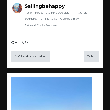
Sailingbehappy
hat ein neues Foto hinzugefügt — mit Jürgen
Sombrey hier: Malta San George’s Bay.
1 Monat 2 Wochen vor
4
2
Auf Facebook ansehen
Teilen