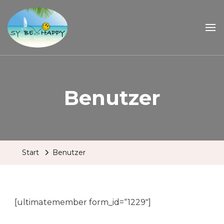
Sailing Be Happy
ein Traum wird wahr
Benutzer
Start
Benutzer
[ultimatemember form_id=“1229″]