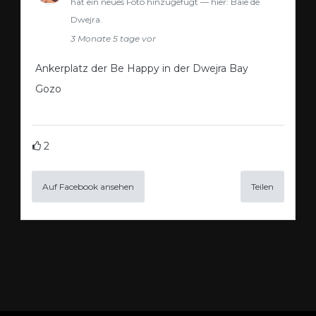
hat ein neues Foto hinzugefügt — hier: Baie de
Dwejra.
3 Monate 5 tage vor
Ankerplatz der Be Happy in der Dwejra Bay
Gozo
2
Auf Facebook ansehen
Teilen