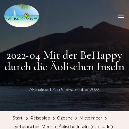
Sailing Be Happy
ein Traum wird wahr
2022-04 Mit der BeHappy
durch die Äolischen Inseln
Aktualisiert Am
9. September 2023
Start
Reiseblog
Ozeane
Mittelmeer
Tyrrhenisches Meer
Äolische Inseln
Filicudi