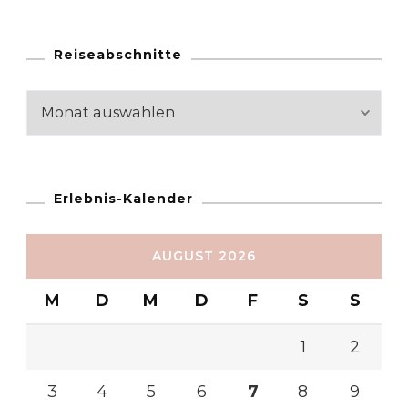
Reiseabschnitte
Reiseabschnitte
Erlebnis-Kalender
AUGUST 2026
M
D
M
D
F
S
S
1
2
3
4
5
6
7
8
9