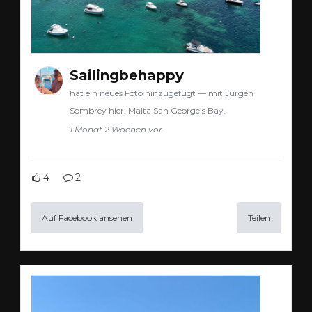
Sailingbehappy
hat ein neues Foto hinzugefügt — mit Jürgen
Sombrey hier: Malta San George’s Bay.
1 Monat 2 Wochen vor
4
2
Auf Facebook ansehen
Teilen