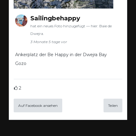
Sailingbehappy
hat ein neues Foto hinzugefügt — hier: Baie de
Dwejra.
3 Monate 5 tage vor
Ankerplatz der Be Happy in der Dwejra Bay
Gozo
2
Auf Facebook ansehen
Teilen