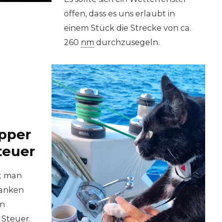
öffen, dass es uns erlaubt in
einem Stück die Strecke von ca.
260
nm
durchzusegeln.
ipper
teuer
t man
danken
en
 Steuer.