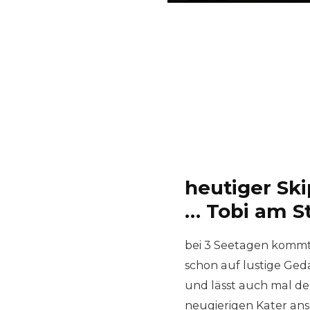
heutiger Sk
… Tobi am S
bei 3 Seetagen komm
schon auf lustige Ge
und lässt auch mal d
neugierigen Kater ans