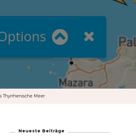
French
German
Greek
Italian
Maltese
s Thyrrhenische Meer
Norwegian
Portuguese
Neueste Beiträge
Spanish