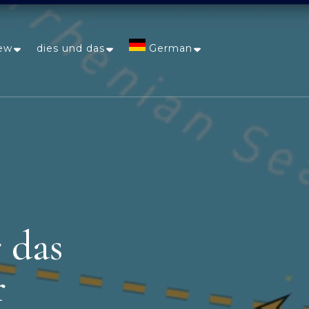
ew
dies und das
German
Afrikaans
Arabic
Chinese
(Simplified)
 das
Dutch
r
English