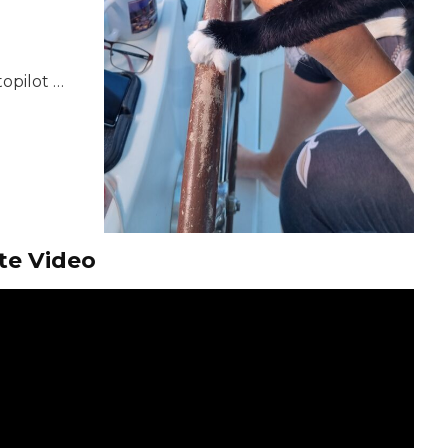
opilot …
te Video