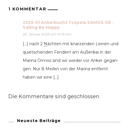
1 KOMMENTAR
2025-01 Ankerbucht Tsopela SAMOS GR -
Sailing Be Happy
26. Januar 2025 um 14:15 Uhr
[…] nach 2
N
äch­ten mit knar­zen­den Lei­nen und
quiet­schen­den Fen­dern am Außen­kai in der
Mari­na Ormos sind wir wie­der vor Anker gegan­
gen. Nur 8 Mei­len von der Mari­na ent­fernt
haben wir eine […]
Die Kommentare sind geschlossen.
Neueste Beiträge