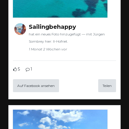
Sailingbehappy
hat ein neues Foto hinzugefügt — mit Jürgen
Sombrey hier: Il-Hofriet.
1 Monat 2 Wochen vor
5
1
Auf Facebook ansehen
Teilen