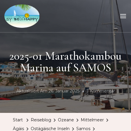
Sailing Be Happy
ein Traum wird wahr
2025-01 Marathokambou
Marina auf SAMOS
Zu
Aktualisiert Am
26. Januar 2025
1 Kommentar
2025-
01
Marath
Start
Reiseblog
Ozeane
Mittelmeer
Marina
Ägäis
Ostägäische Inseln
Samos