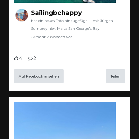
Sailingbehappy
hat ein neues Foto hinzugefügt — mit Jürgen
Sombrey hier: Malta San George’s Bay.
1 Monat 2 Wochen vor
4
2
Auf Facebook ansehen
Teilen