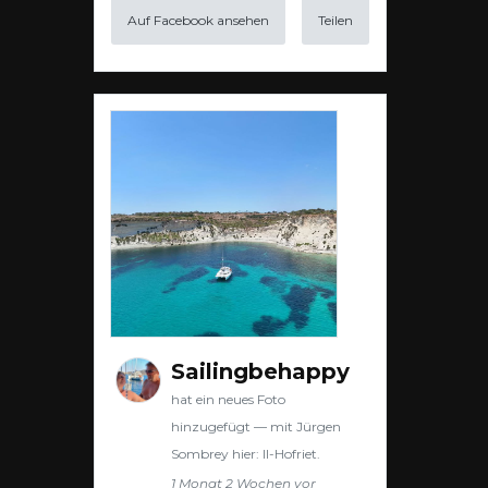
Auf Facebook ansehen
Teilen
Sailingbehappy
hat ein neues Foto
hinzugefügt — mit Jürgen
Sombrey hier: Il-Hofriet.
1 Monat 2 Wochen vor