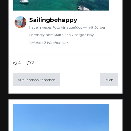
Sailingbehappy
hat ein neues Foto hinzugefügt — mit Jürgen
Sombrey hier: Malta San George’s Bay.
1 Monat 2 Wochen vor
4
2
Auf Facebook ansehen
Teilen