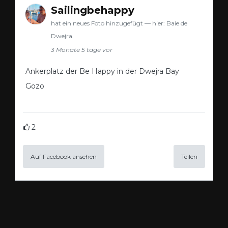
Sailingbehappy
hat ein neues Foto hinzugefügt — hier: Baie de
Dwejra.
3 Monate 5 tage vor
Ankerplatz der Be Happy in der Dwejra Bay
Gozo
2
Auf Facebook ansehen
Teilen