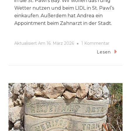
in die St. Pawl’s Bay. Wir wollen das ruhig
Wetter nutzen und beim LIDL in St. Pawl’s
einkaufen. Außerdem hat Andrea ein
Appointment beim Zahnarzt in der Stadt.
Zu
Aktualisiert Am
16. März 2026
1 Kommentar
2026-
Lesen
03
Zurück
In
Die
St.
Pawl’s
Bay