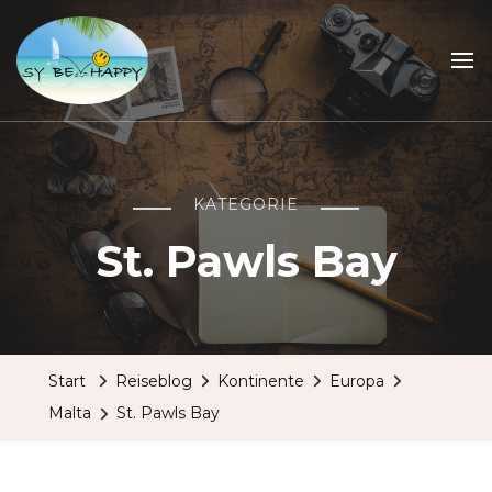
Sailing Be Happy
ein Traum wird wahr
KATEGORIE
St. Pawls Bay
Start
Reiseblog
Kontinente
Europa
Malta
St. Pawls Bay