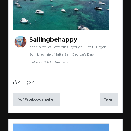
Sailingbehappy
hat ein neues Foto hinzugefügt — mit Jürgen
Sombrey hier: Malta San George’s Bay.
1 Monat 2 Wochen vor
4
2
Auf Facebook ansehen
Teilen