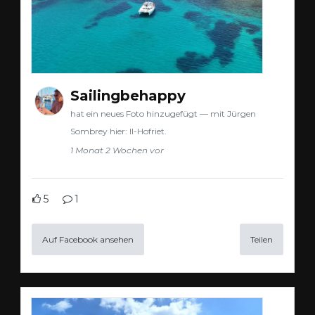
Sailingbehappy
hat ein neues Foto hinzugefügt — mit Jürgen
Sombrey hier: Il-Hofriet.
1 Monat 2 Wochen vor
5
1
Auf Facebook ansehen
Teilen