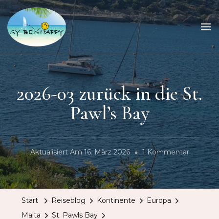
Sailing Be Happy
ein Traum wird wahr
2026-03 zurück in die St.
Pawl’s Bay
Zu
Aktualisiert Am
16. März 2026
1 Kommentar
2026-
03
Zurück
Start
Reiseblog
Kontinente
Europa
In
Malta
St. Pawls Bay