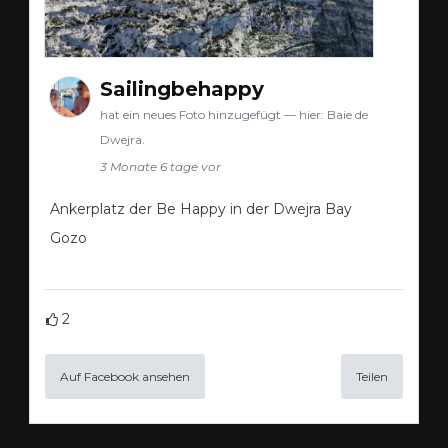
Sailingbehappy
hat ein neues Foto hinzugefügt — hier: Baie de
Dwejra.
3 Monate 6 tage vor
Ankerplatz der Be Happy in der Dwejra Bay
Gozo
2
Auf Facebook ansehen
Teilen