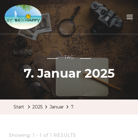
Sailing Be Happy
ein Traum wird wahr
TAG
7. Januar 2025
Start
2025
Januar
7.
Showing: 1 - 1 of 1 RESULTS