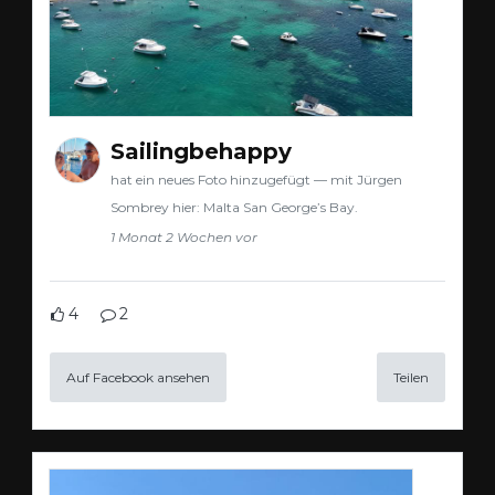
Sailingbehappy
hat ein neues Foto hinzugefügt — mit Jürgen
Sombrey hier: Malta San George’s Bay.
1 Monat 2 Wochen vor
4
2
Auf Facebook ansehen
Teilen