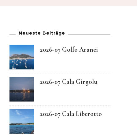
French
German
Neueste Beiträge
Greek
2026-07 Golfo Aranci
Italian
Maltese
2026-07 Cala Girgolu
Norwegian
2026-07 Cala Liberotto
Portuguese
Spanish