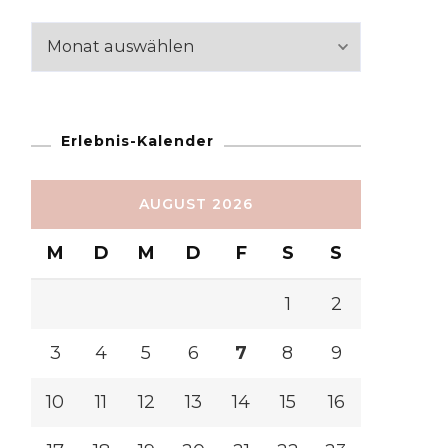
Reiseabschnitte
Erlebnis-Kalender
AUGUST 2026
M
D
M
D
F
S
S
1
2
3
4
5
6
7
8
9
10
11
12
13
14
15
16