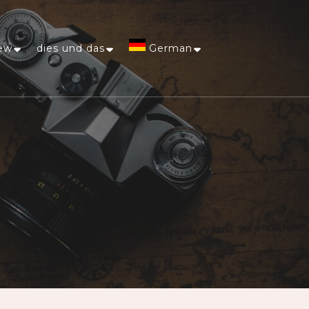
ew
dies und das
German
Afrikaans
Arabic
Chinese
(Simplified)
Dutch
English