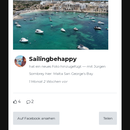
Sailingbehappy
hat ein neues Foto hinzugefügt — mit Jürgen
Sombrey hier: Malta San George’s Bay.
1 Monat 2 Wochen vor
4
2
Auf Facebook ansehen
Teilen