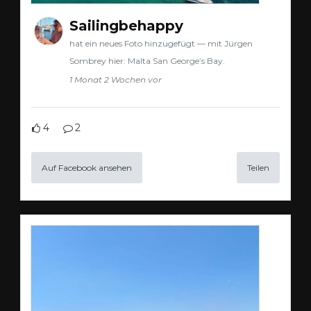
Sailingbehappy
hat ein neues Foto hinzugefügt — mit Jürgen
Sombrey hier: Malta San George’s Bay.
1 Monat 2 Wochen vor
4
2
Auf Facebook ansehen
Teilen