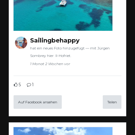
Sailingbehappy
hat ein neues Foto hinzugefügt — mit Jürgen
Sombrey hier: Il-Hofriet.
1 Monat 2 Wochen vor
5
1
Auf Facebook ansehen
Teilen