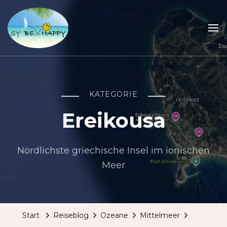
Sailing Be Happy
ein Traum wird wahr
KATEGORIE
Ereikousa
Nördlichste griechische Insel im ionischen
Meer
Start
Reiseblog
Ozeane
Mittelmeer