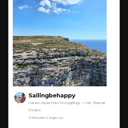
Sailingbehappy
hat ein neues Foto hinzugefügt — hier: Baie de
Dwejra.
3 Monate 4 tage vor