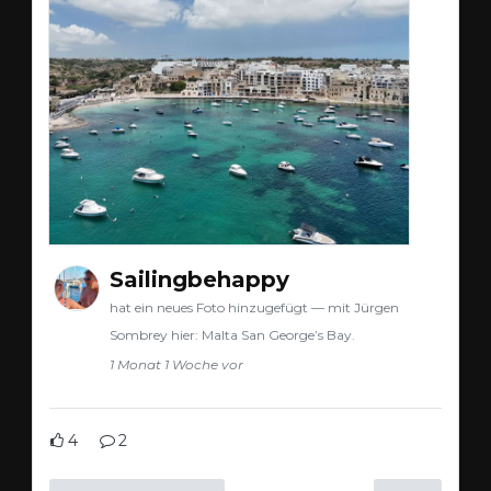
Sailingbehappy
hat ein neues Foto hinzugefügt — mit Jürgen
Sombrey hier: Malta San George’s Bay.
1 Monat 1 Woche vor
4
2