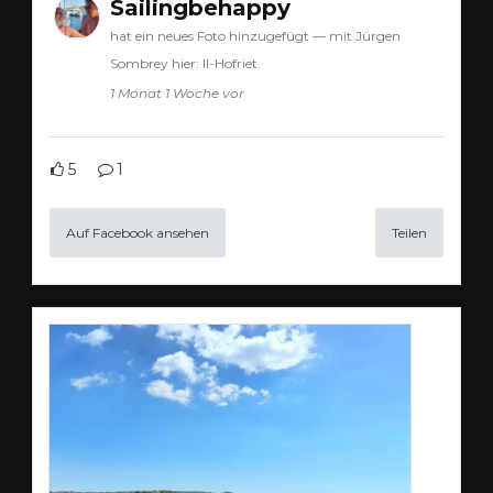
Sailingbehappy
hat ein neues Foto hinzugefügt — mit Jürgen
Sombrey hier: Il-Hofriet.
1 Monat 1 Woche vor
5
1
Auf Facebook ansehen
Teilen