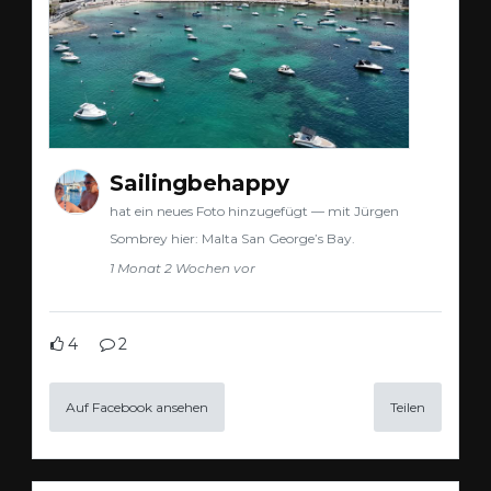
Sailingbehappy
hat ein neues Foto hinzugefügt — mit Jürgen
Sombrey hier: Malta San George’s Bay.
1 Monat 2 Wochen vor
4
2
Auf Facebook ansehen
Teilen