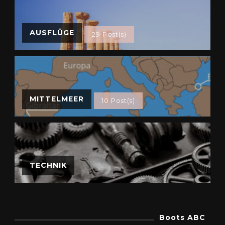
AUSFLÜGE
29 Post(s)
MITTELMEER
10 Post(s)
TECHNIK
Boots ABC