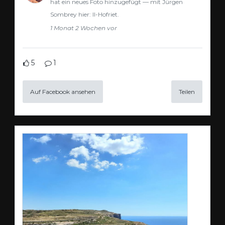
hat ein neues Foto hinzugefügt — mit Jürgen
Sombrey hier: Il-Hofriet.
1 Monat 2 Wochen vor
5
1
Auf Facebook ansehen
Teilen