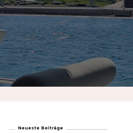
French
German
Greek
a
Italian
Maltese
Norwegian
Portuguese
Neueste Beiträge
Spanish