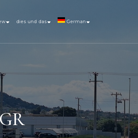
ew
dies und das
German
Afrikaans
Arabic
Chinese
(Simplified)
Dutch
a GR
English