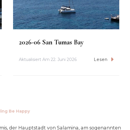
2026-06 San Tumas Bay
Aktualisiert Am
22. Juni 2026
Lesen
iling Be Happy
is, der Haupt­stadt von Sala­mi­na, am soge­nann­ten