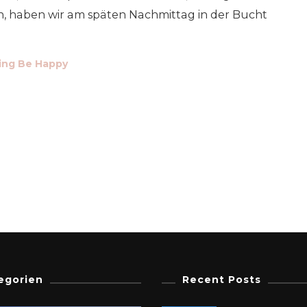
ben, haben wir am spä­ten Nach­mit­tag in der Bucht
ling Be Happy
egorien
Recent Posts