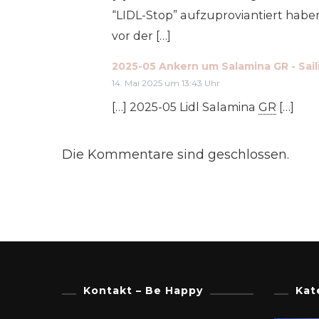
“LIDL-Stop” auf­zu­pro­vi­an­tiert ha
vor der […]
2025-05 Ankern um Salamina GR - Sai
14. Mai 2025 um 13:43 Uhr
[…] 2025-05 Lidl Sala­mi­na
GR
[…]
Die Kommentare sind geschlossen.
Kontakt – Be Happy
Kat