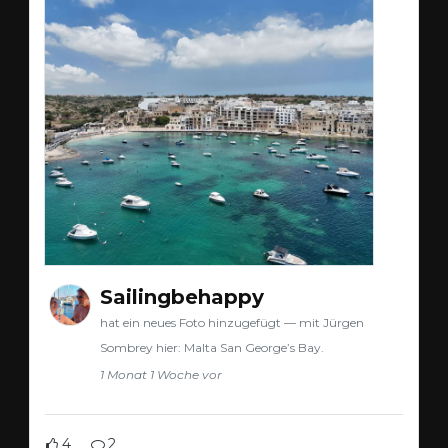
Sailingbehappy
hat ein neues Foto hinzugefügt — mit Jürgen
Sombrey hier: Malta San George’s Bay.
1 Monat 1 Woche vor
4
2