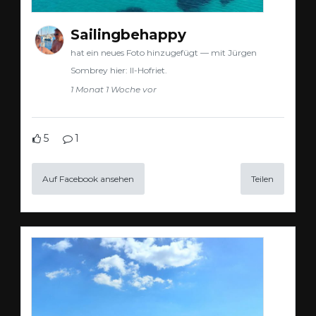
Sailingbehappy
hat ein neues Foto hinzugefügt — mit Jürgen
Sombrey hier: Il-Hofriet.
1 Monat 1 Woche vor
5
1
Auf Facebook ansehen
Teilen