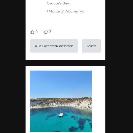
George’s Bay.
1 Monat 2 Wochen vor
4
2
Auf Facebook ansehen
Teilen