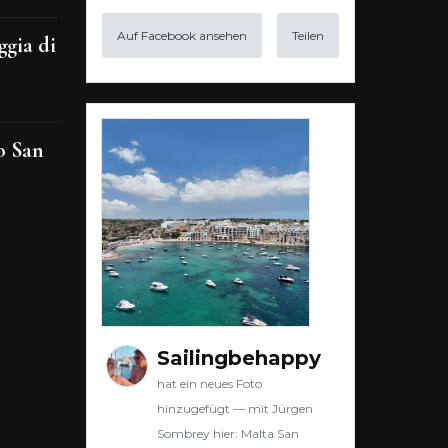
Auf Facebook ansehen
Teilen
ggia di
o San
Sailingbehappy
hat ein neues Foto
hinzugefügt — mit Jürgen
Sombrey hier: Malta San