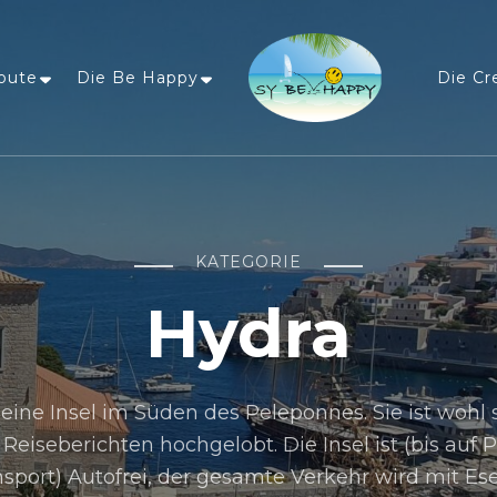
oute
Die Be Happy
Die Cr
Sailing Be Happy
ein Traum wird wahr
KATEGORIE
Hydra
kleine Insel im Süden des Peleponnes. Sie ist wohl
 Reiseberichten hochgelobt. Die Insel ist (bis auf 
sport) Autofrei, der gesamte Verkehr wird mit Ese