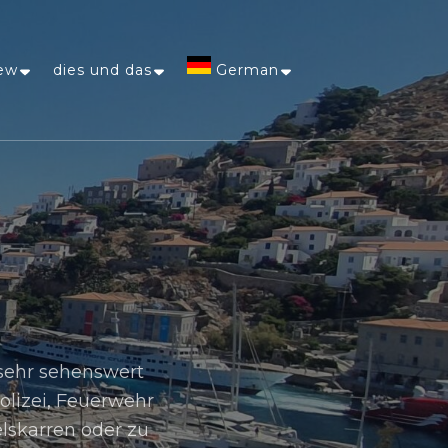
ew
dies und das
German
Afrikaans
Arabic
Chinese
(Simplified)
Dutch
 sehr sehenswert
Polizei, Feuerwehr
English
lskarren oder zu