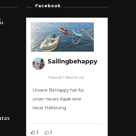
Facebook
fo
Sailingbehappy
1 Monat 1 Woche vor
Unsere BeHappy hat für
unser neues Kajak eine
neue Halterung
atax
3
3