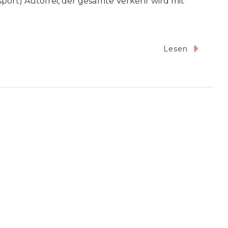
port) Autofrei, der gesamte Verkehr wird mit
Lesen