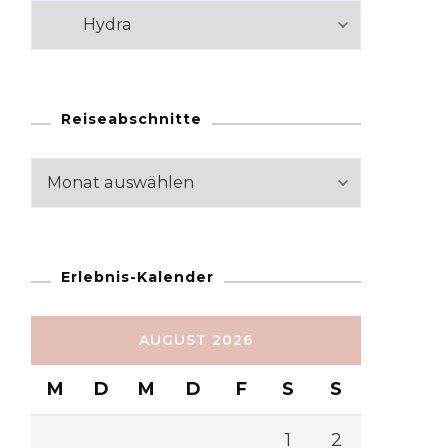
Kategorien
Reiseabschnitte
Reiseabschnitte
Erlebnis-Kalender
AUGUST 2026
M
D
M
D
F
S
S
1
2