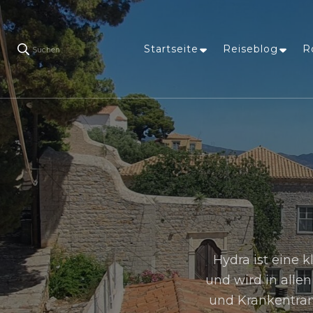
Startseite
Reiseblog
R
Suchen
Hydra ist eine 
und wird in allen
und Krankentran