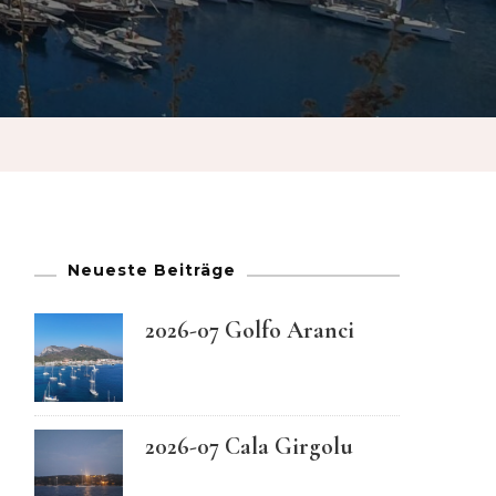
French
German
Greek
Italian
Neueste Beiträge
Maltese
2026-07 Golfo Aranci
Norwegian
Portuguese
2026-07 Cala Girgolu
Spanish