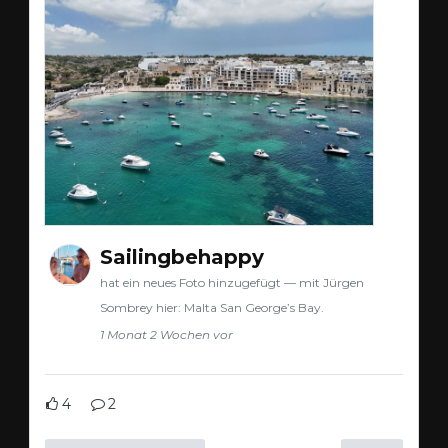
Sailingbehappy
hat ein neues Foto hinzugefügt — mit Jürgen
Sombrey hier: Malta San George’s Bay.
1 Monat 2 Wochen vor
4
2