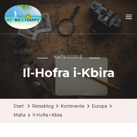
Sailing Be Happy
ein Traum wird wahr
KATEGORIE
Il-Hofra i-Kbira
Start
Reiseblog
Kontinente
Europa
Malta
Il-Hofra i-Kbira