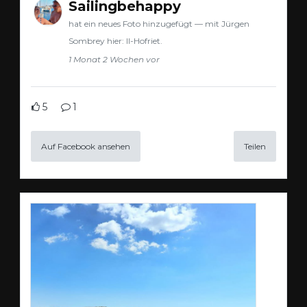
Sailingbehappy
hat ein neues Foto hinzugefügt — mit Jürgen
Sombrey hier: Il-Hofriet.
1 Monat 2 Wochen vor
5
1
Auf Facebook ansehen
Teilen