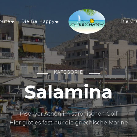
oute
Die Be Happy
Die Cr
Sailing Be Happy
ein Traum wird wahr
KATEGORIE
Salamina
Insel vor Athen im saronischen Golf
Hier gibt es fast nur die griechische Marine