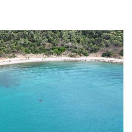
05
idl
Salamina
GR