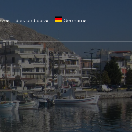
ew
dies und das
German
Afrikaans
Arabic
Chinese
(Simplified)
Dutch
English