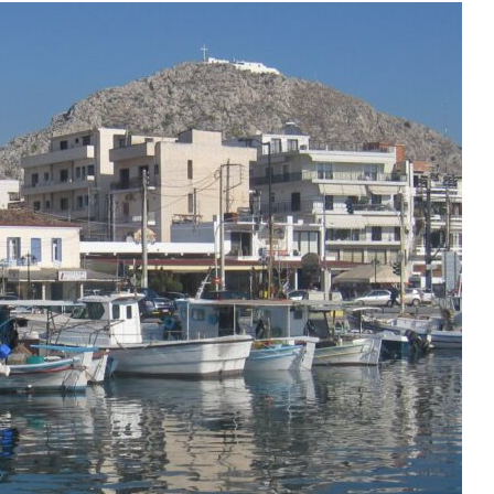
lamina
R