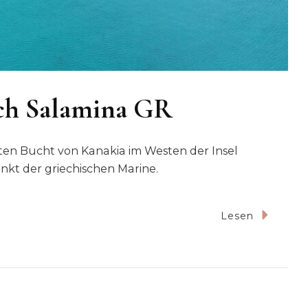
ach Salamina GR
ten Bucht von Kanakia im Westen der Insel
nkt der griechischen Marine.
u
Lesen
25-
nakia
each