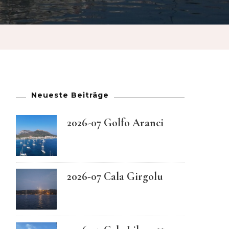
French
German
Greek
Neueste Beiträge
Italian
2026-07 Golfo Aranci
Maltese
Norwegian
2026-07 Cala Girgolu
Portuguese
Spanish