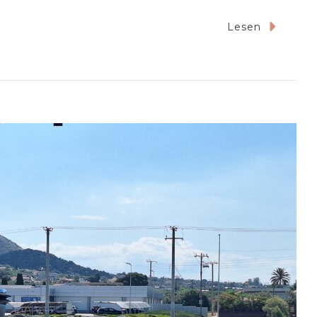
u
Lesen
25-
5
lamis
f
lamina
R