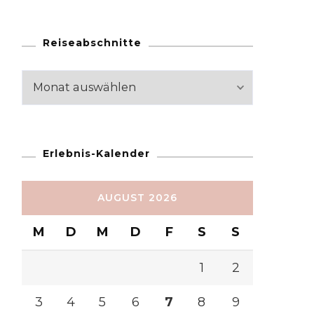
Reiseabschnitte
Reiseabschnitte
Erlebnis-Kalender
AUGUST 2026
M
D
M
D
F
S
S
1
2
3
4
5
6
7
8
9