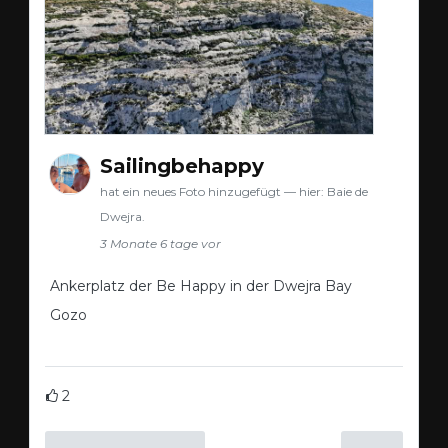
Sailingbehappy
hat ein neues Foto hinzugefügt — hier: Baie de
Dwejra.
3 Monate 6 tage vor
Ankerplatz der Be Happy in der Dwejra Bay
Gozo
2