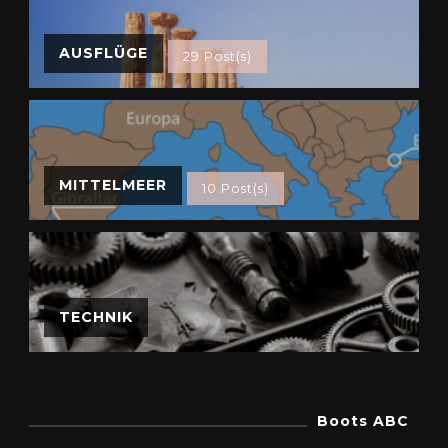
AUSFLÜGE
29 Post(s)
MITTELMEER
10 Post(s)
TECHNIK
Boots ABC