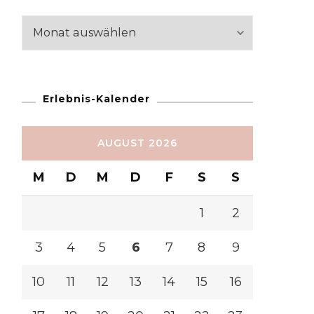
Reiseabschnitte
Erlebnis-Kalender
AUGUST 2026
M
D
M
D
F
S
S
1
2
3
4
5
6
7
8
9
10
11
12
13
14
15
16