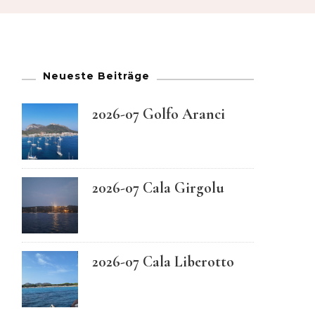
French
German
Neueste Beiträge
Greek
2026-07 Golfo Aranci
Italian
Maltese
2026-07 Cala Girgolu
Norwegian
2026-07 Cala Liberotto
Portuguese
Spanish