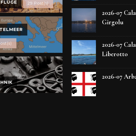
SFLÜGE
29 Post(s)
2026-07 Cala
Girgolu
TELMEER
2026-07 Cala
ost(s)
Liberotto
2026-07 Arb
HNIK