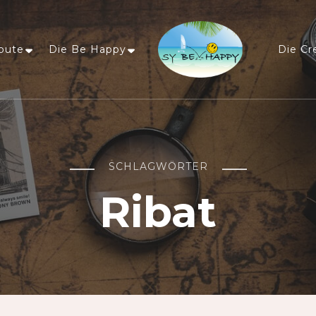
oute
Die Be Happy
Die Cr
Sailing Be Happy
ein Traum wird wahr
SCHLAGWÖRTER
Ribat