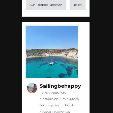
Auf Facebook ansehen
Teilen
Sailingbehappy
hat ein neues Foto
hinzugefügt — mit Jürgen
Sombrey hier: Il-Hofriet.
1 Monat 1 Woche vor