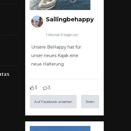
Sailingbehappy
1 Monat 5 tage vor
Unsere BeHappy hat für
unser neues Kajak eine
neue Halterung
atax
3
3
Auf Facebook ansehen
Teilen