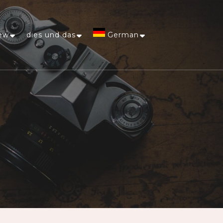
ew
dies und das
German
Afrikaans
Arabic
Chinese
(Simplified)
Dutch
English