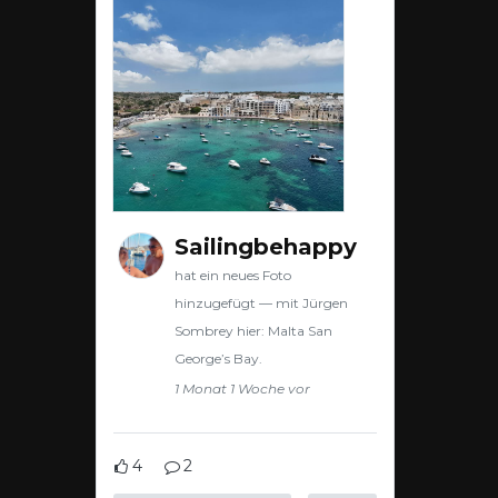
Sailingbehappy
hat ein neues Foto
hinzugefügt — mit Jürgen
Sombrey hier: Malta San
George’s Bay.
1 Monat 1 Woche vor
4
2