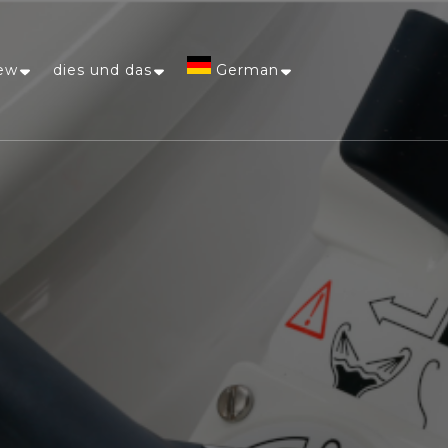
ew
dies und das
German
Afrikaans
Arabic
Chinese
(Simplified)
Dutch
English