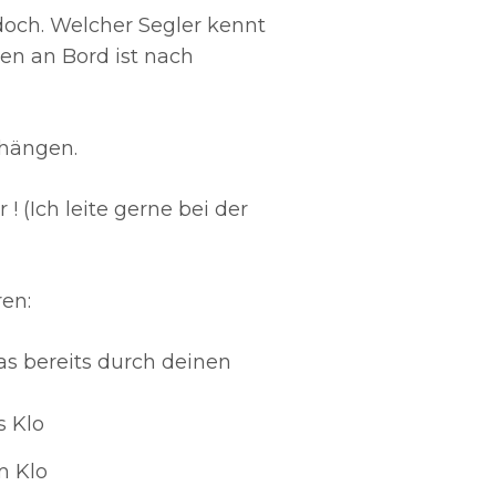
doch. Welcher Segler kennt
Swedish
en an Bord ist nach
 hängen.
 (Ich leite gerne bei der
en:
s bereits durch deinen
s Klo
m Klo