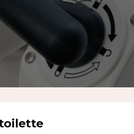
French
German
Greek
Italian
Maltese
Norwegian
Portuguese
oilette
Spanish