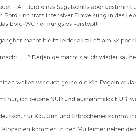
edet ? An Bord eines Segelschiffs aber bestimmt 
n Bord und trotz intensiver Einweisung in das Leb
as Bord-WC hoffnungslos verstopft.
gangbar macht bleibt leider all zu oft am Skipper
macht …… ? Derjenige macht’s auch wieder sauber !
iden wollen wir euch gerne die Klo-Regeln erklär
mt nur, ich betone NUR und ausnahmslos NUR, wa
 deutsch, nur Kot, Urin und Erbrochenes kommt in
ch Klopapier) kommen in den Mülleimer neben de