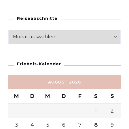
Reiseabschnitte
Reiseabschnitte
Erlebnis-Kalender
AUGUST 2026
M
D
M
D
F
S
S
1
2
3
4
5
6
7
8
9