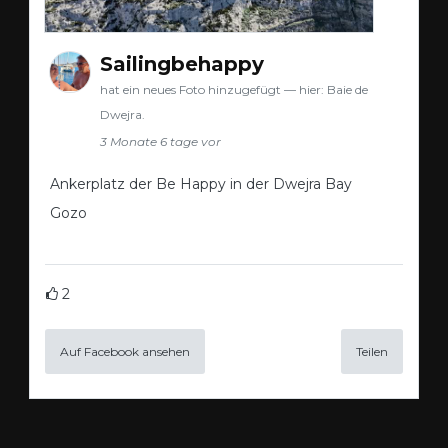
Sailingbehappy
hat ein neues Foto hinzugefügt — hier: Baie de
Dwejra.
3 Monate 6 tage vor
Ankerplatz der Be Happy in der Dwejra Bay
Gozo
2
Auf Facebook ansehen
Teilen