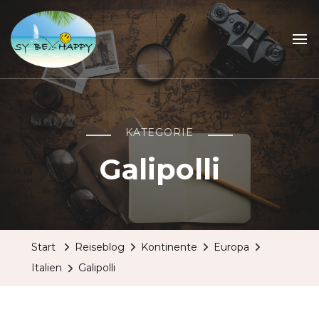
Sailing Be Happy
ein Traum wird wahr
KATEGORIE
Galipolli
Start
Reiseblog
Kontinente
Europa
Italien
Galipolli