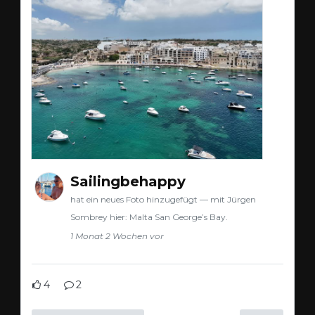
Sailingbehappy
hat ein neues Foto hinzugefügt — mit Jürgen
Sombrey hier: Malta San George’s Bay.
1 Monat 2 Wochen vor
4
2