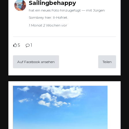
Sailingbehappy
hat ein neues Foto hinzugefügt — mit Jürgen
Sombrey hier: Il-Hofriet.
1 Monat 2 Wochen vor
5
1
Auf Facebook ansehen
Teilen