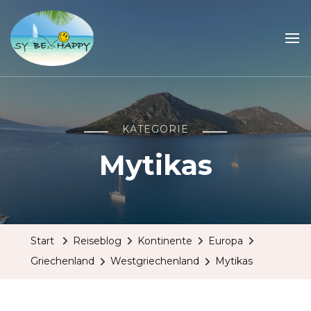
Sailing Be Happy
ein Traum wird wahr
KATEGORIE
Mytikas
Start
Reiseblog
Kontinente
Europa
Griechenland
Westgriechenland
Mytikas