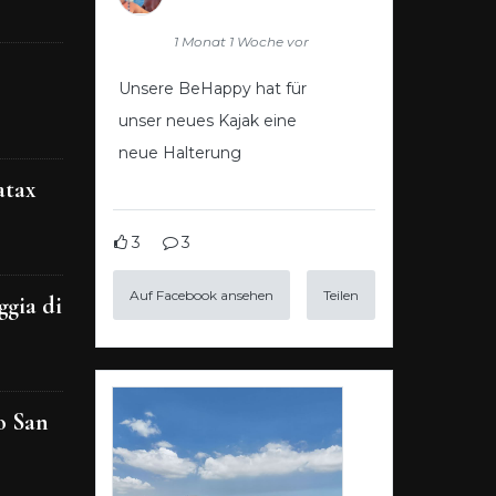
1 Monat 1 Woche vor
Unsere BeHappy hat für
unser neues Kajak eine
neue Halterung
atax
3
3
Auf Facebook ansehen
Teilen
ggia di
o San