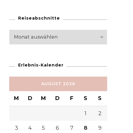
Reiseabschnitte
Reiseabschnitte
Erlebnis-Kalender
AUGUST 2026
M
D
M
D
F
S
S
1
2
3
4
5
6
7
8
9