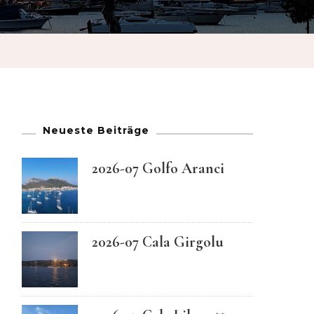
French
German
Greek
Neueste Beiträge
Italian
2026-07 Golfo Aranci
Maltese
Norwegian
2026-07 Cala Girgolu
Portuguese
Spanish