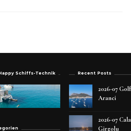
05
Galatas
Am
Peleponnes
GR
Happy Schiffs-Technik
Recent Posts
2026-07 Gol
Aranci
2026-07 Cala
Girgolu
egorien