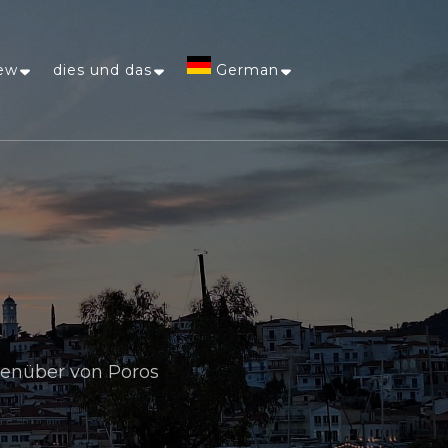
ew
dies und das
German
Afrikaans
Arabic
Chinese
(Simplified)
Dutch
genüber von Poros
English