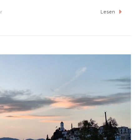
Zu
r
Lesen
2025-
05
Mooringfeld
Bei
Galatas