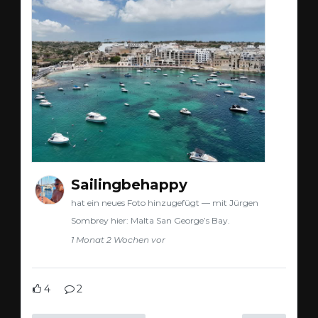
Sailingbehappy
hat ein neues Foto hinzugefügt — mit Jürgen
Sombrey hier: Malta San George’s Bay.
1 Monat 2 Wochen vor
4
2