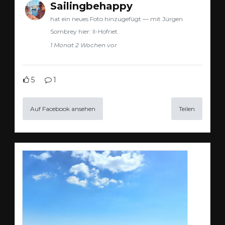
Sailingbehappy
hat ein neues Foto hinzugefügt — mit Jürgen
Sombrey hier: Il-Hofriet.
1 Monat 2 Wochen vor
5
1
Auf Facebook ansehen
Teilen