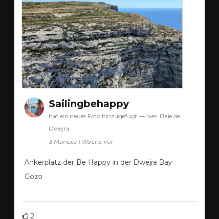
Sailingbehappy
hat ein neues Foto hinzugefügt — hier: Baie de
Dwejra.
3 Monate 1 Woche vor
Ankerplatz der Be Happy in der Dwejra Bay
Gozo
2