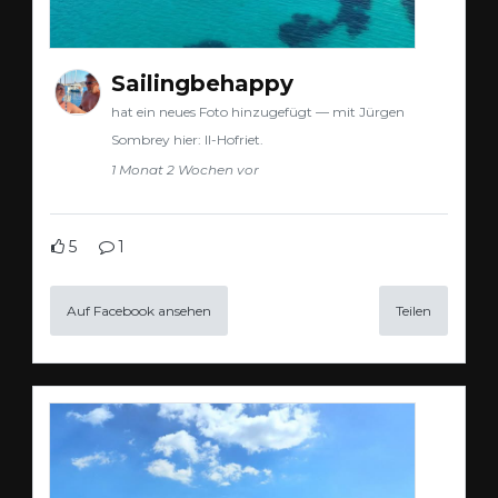
Sailingbehappy
hat ein neues Foto hinzugefügt — mit Jürgen
Sombrey hier: Il-Hofriet.
1 Monat 2 Wochen vor
5
1
Auf Facebook ansehen
Teilen