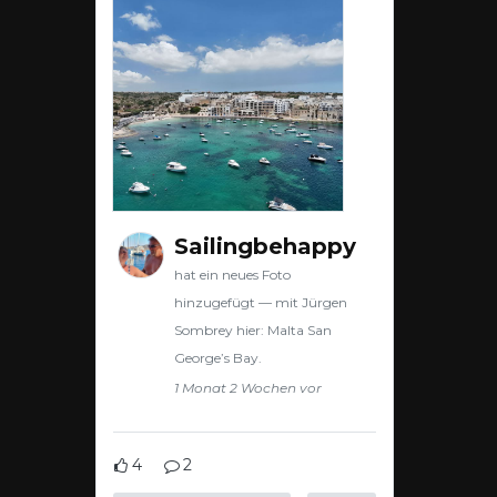
Sailingbehappy
hat ein neues Foto
hinzugefügt — mit Jürgen
Sombrey hier: Malta San
George’s Bay.
1 Monat 2 Wochen vor
4
2