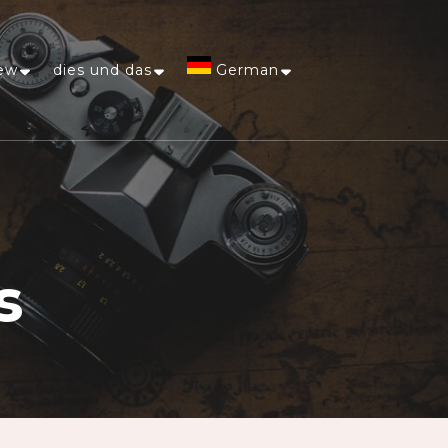
ew
dies und das
German
Afrikaans
Arabic
Chinese
s
(Simplified)
Dutch
English