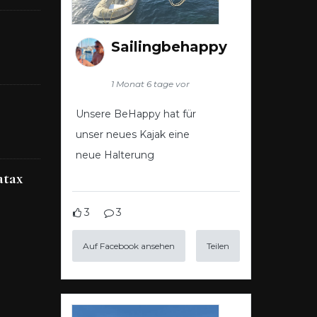
Sailingbehappy
1 Monat 6 tage vor
Unsere BeHappy hat für
unser neues Kajak eine
neue Halterung
atax
3
3
Auf Facebook ansehen
Teilen