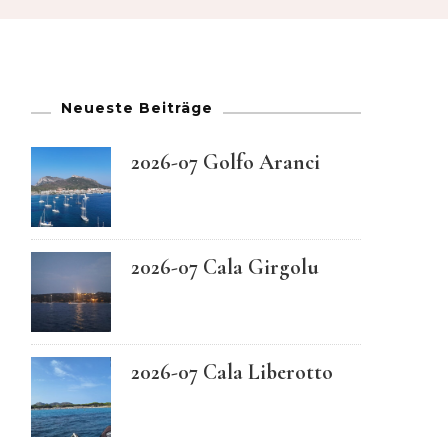
French
German
Neueste Beiträge
Greek
2026-07 Golfo Aranci
Italian
Maltese
2026-07 Cala Girgolu
Norwegian
2026-07 Cala Liberotto
Portuguese
Spanish