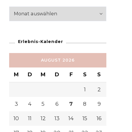
Reiseabschnitte
Erlebnis-Kalender
AUGUST 2026
M
D
M
D
F
S
S
1
2
3
4
5
6
7
8
9
10
11
12
13
14
15
16