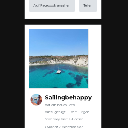
Auf Facebook ansehen
Teilen
Sailingbehappy
hat ein neues Foto
hinzugefügt — mit Jürgen
Sombrey hier: Il-Hofriet.
1 Monat 2 Wochen vor