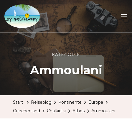
Sailing Be Happy
ein Traum wird wahr
KATEGORIE
Ammoulani
Start
Reiseblog
Kontinente
Europa
Griechenland
Chalkidiki
Athos
Ammoulani