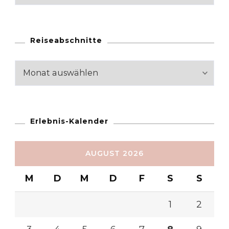
Reiseabschnitte
Reiseabschnitte
Erlebnis-Kalender
AUGUST 2026
M
D
M
D
F
S
S
1
2