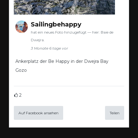
Sailingbehappy
hat ein neues Foto hinzugefügt — hier: Baie de
Dwejra.
3 Monate 6 tage vor
Ankerplatz der Be Happy in der Dwejra Bay
Gozo
2
Auf Facebook ansehen
Teilen