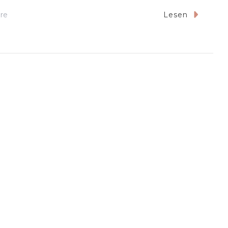
Zu
re
Lesen
2025-
01
Die
Be
Happy
Verlässt
Europa