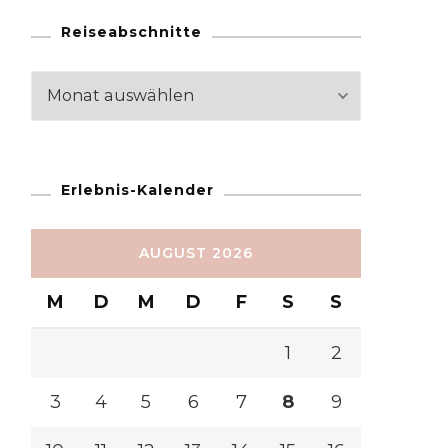
Reiseabschnitte
Reiseabschnitte
Erlebnis-Kalender
AUGUST 2026
M
D
M
D
F
S
S
1
2
3
4
5
6
7
8
9