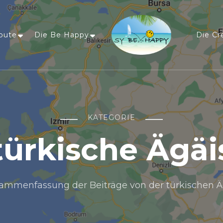
oute
Die Be Happy
Die Cr
Sailing Be Happy
ein Traum wird wahr
KATEGORIE
türkische Ägäi
ammenfassung der Beiträge von der türkischen Ä