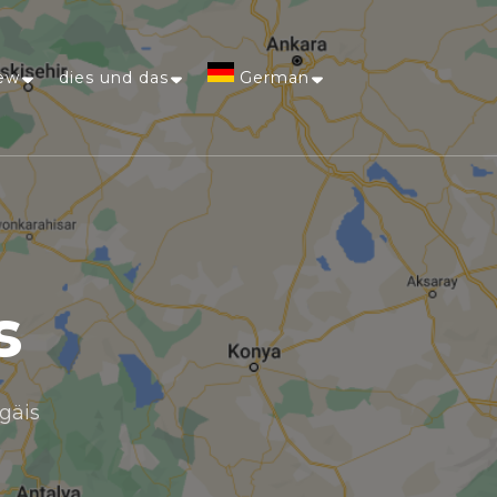
ew
dies und das
German
Afrikaans
Arabic
Chinese
s
(Simplified)
Dutch
gäis
English