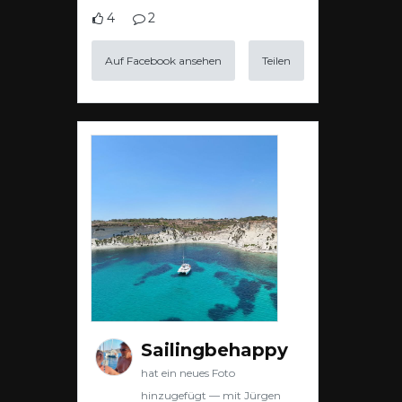
4
2
Auf Facebook ansehen
Teilen
Sailingbehappy
hat ein neues Foto
hinzugefügt — mit Jürgen