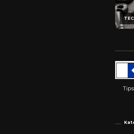
TEC
Tip
Kat