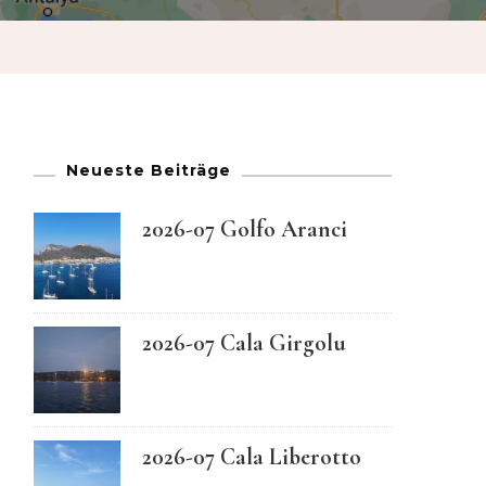
French
German
Greek
Neueste Beiträge
Italian
2026-07 Golfo Aranci
Maltese
2026-07 Cala Girgolu
Norwegian
Portuguese
2026-07 Cala Liberotto
Spanish