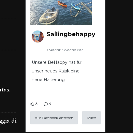
Sailingbehappy
1 Monat 1 Woche vor
Unsere BeHappy hat für
unser neues Kajak eine
neue Halterung
atax
3
3
Auf Facebook ansehen
Teilen
ggia di