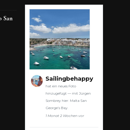
o San
Sailingbehappy
hat ein neues Foto
hinzugefügt — mit Jürgen
Sombrey hier: Malta San
George’s Bay.
1 Monat 2 Wochen vor