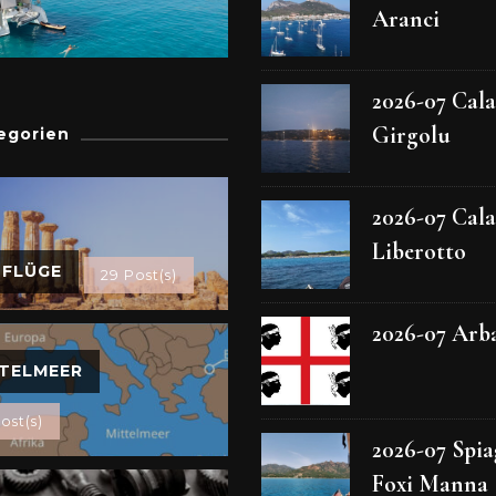
Aranci
2026-07 Cala
Girgolu
egorien
2026-07 Cala
Liberotto
SFLÜGE
29 Post(s)
2026-07 Arb
TELMEER
ost(s)
2026-07 Spia
Foxi Manna