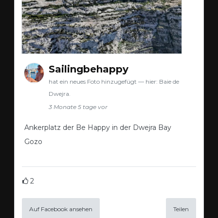
Sailingbehappy
hat ein neues Foto hinzugefügt — hier: Baie de
Dwejra.
3 Monate 5 tage vor
Ankerplatz der Be Happy in der Dwejra Bay
Gozo
2
Auf Facebook ansehen
Teilen