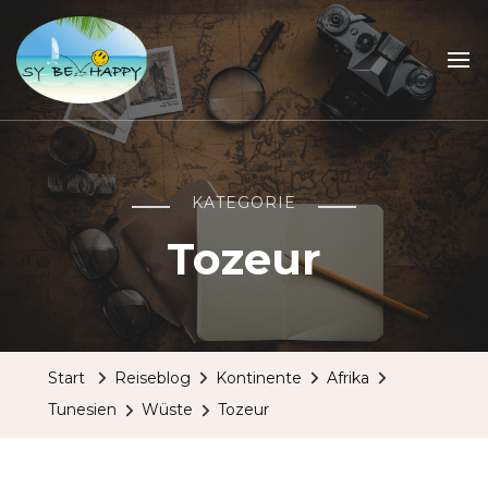
Sailing Be Happy
ein Traum wird wahr
KATEGORIE
Tozeur
Start
Reiseblog
Kontinente
Afrika
Tunesien
Wüste
Tozeur