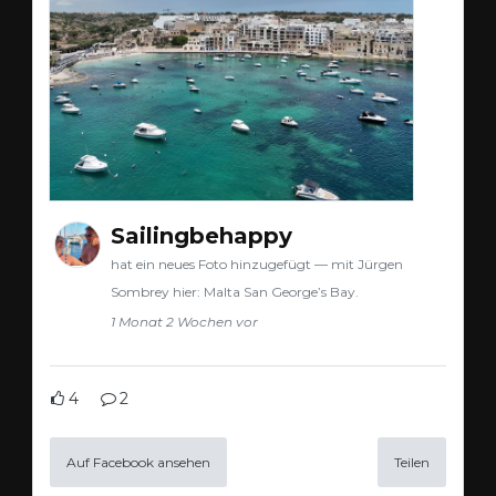
Sailingbehappy
hat ein neues Foto hinzugefügt — mit Jürgen
Sombrey hier: Malta San George’s Bay.
1 Monat 2 Wochen vor
4
2
Auf Facebook ansehen
Teilen