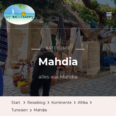
Sailing Be Happy
ein Traum wird wahr
KATEGORIE
Mahdia
alles aus Mahdia
Start
Reiseblog
Kontinente
Afrika
Tunesien
Mahdia