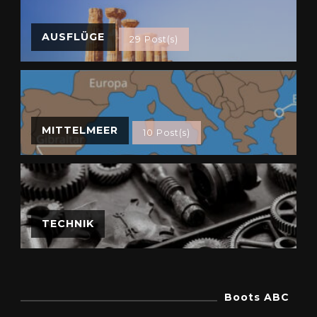
AUSFLÜGE
29 Post(s)
MITTELMEER
10 Post(s)
TECHNIK
Boots ABC