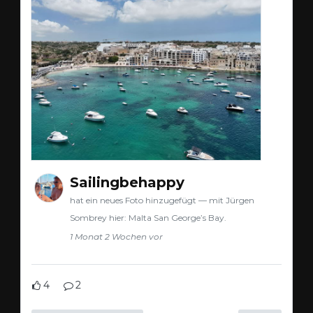
Sailingbehappy
hat ein neues Foto hinzugefügt — mit Jürgen
Sombrey hier: Malta San George’s Bay.
1 Monat 2 Wochen vor
4
2