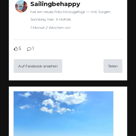
Sailingbehappy
hat ein neues Foto hinzugefügt — mit Jürgen
Sombrey hier: Il-Hofriet.
1 Monat 2 Wochen vor
5
1
Auf Facebook ansehen
Teilen